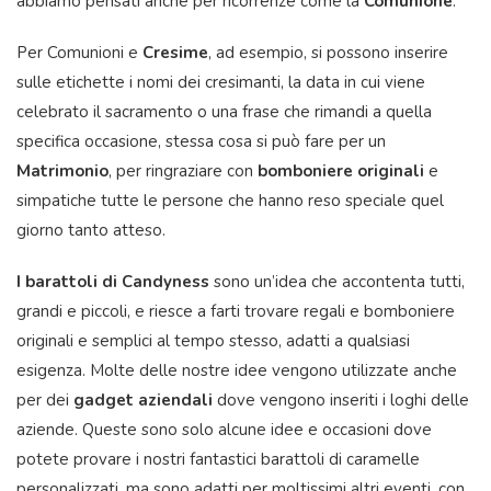
abbiamo pensati anche per ricorrenze come la
Comunione
.
Per Comunioni e
Cresime
, ad esempio, si possono inserire
sulle etichette i nomi dei cresimanti, la data in cui viene
celebrato il sacramento o una frase che rimandi a quella
specifica occasione, stessa cosa si può fare per un
Matrimonio
, per ringraziare con
bomboniere originali
e
simpatiche tutte le persone che hanno reso speciale quel
giorno tanto atteso.
I barattoli di Candyness
sono un’idea che accontenta tutti,
grandi e piccoli, e riesce a farti trovare regali e bomboniere
originali e semplici al tempo stesso, adatti a qualsiasi
esigenza. Molte delle nostre idee vengono utilizzate anche
per dei
gadget aziendali
dove vengono inseriti i loghi delle
aziende. Queste sono solo alcune idee e occasioni dove
potete provare i nostri fantastici barattoli di caramelle
personalizzati, ma sono adatti per moltissimi altri eventi, con