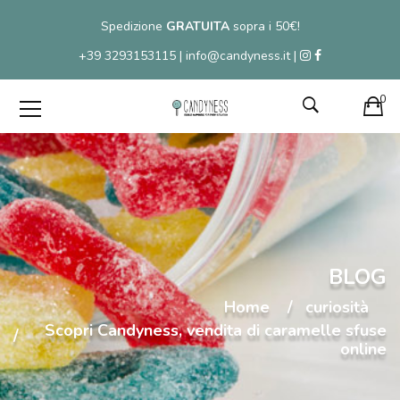
Spedizione
GRATUITA
sopra i 50€!
+39 3293153115 | info@candyness.it |
0
BLOG
Home
curiosità
Scopri Candyness, vendita di caramelle sfuse
online