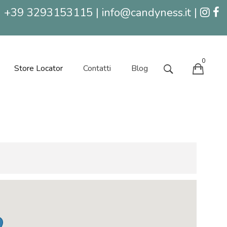
+39 3293153115 | info@candyness.it |
0
Store Locator
Contatti
Blog