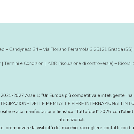
rved – Candyness Srl – Via Floriano Ferramola 3 25121 Brescia (
y
|
Termini e Condizioni
|
ADR (risoluzione di controversie) – Ricorsi
2021-2027 Asse 1: “Un’Europa più competitiva e intelligente” ha 
PARTECIPAZIONE DELLE MPMI ALLE FIERE INTERNAZIONALI IN LOM
rice alla manifestazione fieristica “Tuttofood” 2025, con l’obietti
internazionali.
o: promuovere la visibilità del marchio; raccogliere contatti con bu