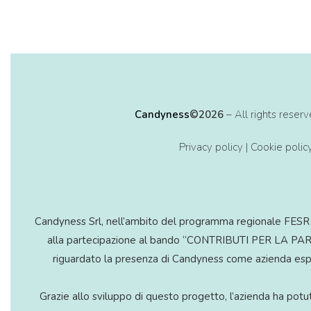
34 km
Directions
Edicola Tabaccheria Bertola
Piazza Giuseppe Garibaldi, 21
Candyness
©2026
– All rights rese
Ghisalba (BG) 24050
Italia
Privacy policy
|
Cookie polic
36.9 km
Directions
Candyness Srl, nell’ambito del programma regionale FESR 
Bar Tabaccheria del Corso
alla partecipazione al bando “CONTRIBUTI PER LA 
Via Roma 36, Darfo (BS)
riguardato la presenza di Candyness come azienda esposit
Darfo (BS)
Italia
Grazie allo sviluppo di questo progetto, l’azienda ha potut