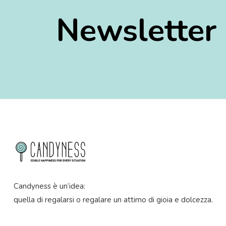
Italia
Newsletter
20.4 km
Directions
Mamè
Via G. Matteotti, 40
Vestone 25078
Italia
23 km
Directions
Fai Festa
Candyness è un’idea:
Via Nazionale 42/E
quella di regalarsi o regalare un attimo di gioia e dolcezza.
Costa Volpino (BG)
Italia