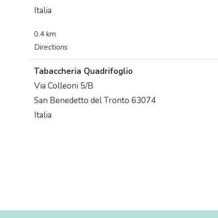
Italia
0.4 km
Directions
Tabaccheria Quadrifoglio
Via Colleoni 5/B
San Benedetto del Tronto 63074
Italia
6.6 km
Directions
Non solo Tabacco
Via Piazza 4
Torbiato di Adro