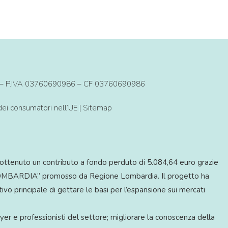
BS) – P.IVA 03760690986 – CF 03760690986
 dei consumatori nell’UE
|
Sitemap
ottenuto un contributo a fondo perduto di 5.084,64 euro grazie
BARDIA” promosso da Regione Lombardia. Il progetto ha
vo principale di gettare le basi per l’espansione sui mercati
yer e professionisti del settore; migliorare la conoscenza della