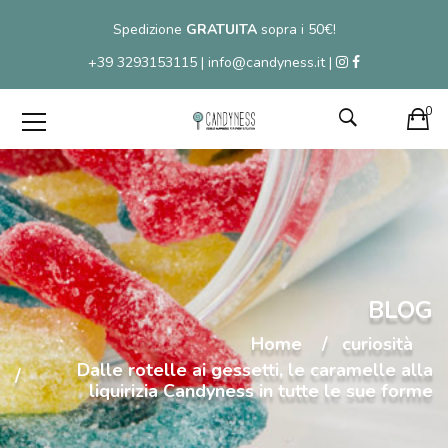
Spedizione
GRATUITA
sopra i 50€!
+39 3293153115 | info@candyness.it |
0
BLOG
Home
curiosità
Dalle rotelle ai gessetti, le caramelle alla
liquirizia Candyness in tutte le sue forme