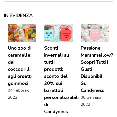
IN EVIDENZA
Uno zoo di
Sconti
Passione
caramelle:
invernali su
Marshmallow?
dai
tutti i
Scopri Tutti I
coccodrilli
prodotti:
Gusti
agli orsetti
sconto del
Disponibili
gommosi
20% sui
Su
barattoli
Candyness
04 Febbraio
personalizzabili
2022
06 Gennaio
di
2022
Candyness