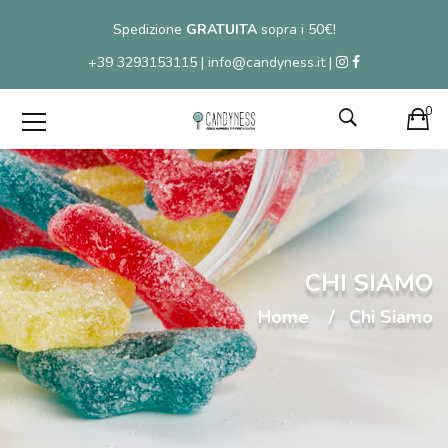
Spedizione
GRATUITA
sopra i 50€!
+39 3293153115 | info@candyness.it |
0
CHI SIAMO
Home
Chi Siamo