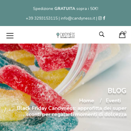
Spedizione
GRATUITA
sopra i 50€!
+39 3293153115 | info@candyness.it |
0
BLOG
Home
Eventi
Black Friday Candyness: approfitta dei super
sconti per regalarti momenti di dolcezza