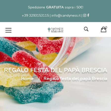
Spedizione
GRATUITA
sopra i 50€!
+39 3293153115 | info@candyness.it |
0
REGALO FESTA DEL PAPÀ BRESCIA
Home
Regalo festa del papà Brescia