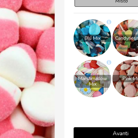
Misto
Blu Mix
Candyness
Marshmallow
Pink M
Mix
Avanti