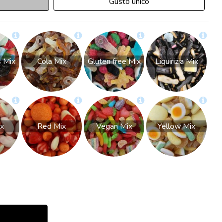
Gusto unico
 Mix
Cola Mix
Gluten free Mix
Liquirizia Mix
ix
Red Mix
Vegan Mix
Yellow Mix