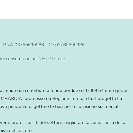
BS) – P.IVA 03760690986 – CF 03760690986
 dei consumatori nell’UE
|
Sitemap
ottenuto un contributo a fondo perduto di 5.084,64 euro grazie
BARDIA” promosso da Regione Lombardia. Il progetto ha
vo principale di gettare le basi per l’espansione sui mercati
yer e professionisti del settore; migliorare la conoscenza della
isti del settore.