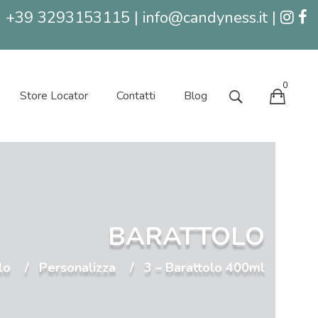
+39 3293153115 | info@candyness.it |
0
Store Locator
Contatti
Blog
BARATTOLO
lo
Personalizza
3 – Barattolo 400ml