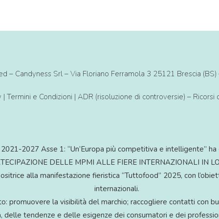
rved – Candyness Srl – Via Floriano Ferramola 3 25121 Brescia (
y
|
Termini e Condizioni
|
ADR (risoluzione di controversie) – Ricorsi
2021-2027 Asse 1: “Un’Europa più competitiva e intelligente” ha 
PARTECIPAZIONE DELLE MPMI ALLE FIERE INTERNAZIONALI IN LOM
rice alla manifestazione fieristica “Tuttofood” 2025, con l’obietti
internazionali.
o: promuovere la visibilità del marchio; raccogliere contatti con bu
, delle tendenze e delle esigenze dei consumatori e dei profession