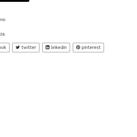
ino
zza
.
ook
twitter
linkedin
pinterest