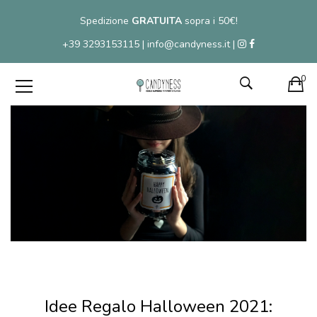
Spedizione
GRATUITA
sopra i 50€!
+39 3293153115 | info@candyness.it |
0
Idee Regalo Halloween 2021: