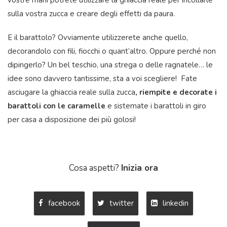
vostre mani potrete utilizzare la ghiaccia reale per incollarle
sulla vostra zucca e creare degli effetti da paura.
E il barattolo? Ovviamente utilizzerete anche quello,
decorandolo con fili, fiocchi o quant’altro. Oppure perché non
dipingerlo? Un bel teschio, una strega o delle ragnatele… le
idee sono davvero tantissime, sta a voi scegliere! Fate
asciugare la ghiaccia reale sulla zucca
, riempite e decorate i
barattoli con le caramelle
e sistemate i barattoli in giro
per casa a disposizione dei più golosi!
Cosa aspetti?
Inizia ora
facebook
twitter
linkedin