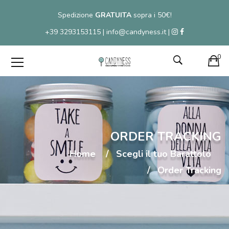
Spedizione
GRATUITA
sopra i 50€!
+39 3293153115 | info@candyness.it |
0
ORDER TRACKING
Home
Scegli il tuo Barattolo
Order Tracking